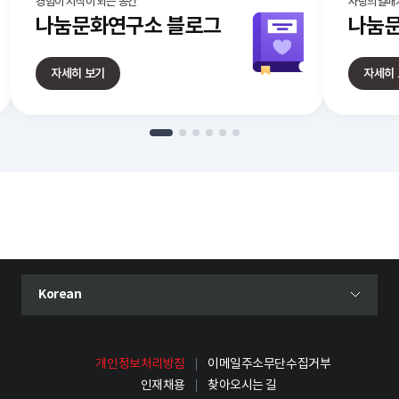
경험이 지식이 되는 공간
사랑의열매가
나눔문화연구소
블로그
나눔문
자세히 보기
자세히
현재 선택된 언어
Korean
언어 선택 메뉴 열기
개인정보처리방침
이메일주소무단수집거부
인재채용
찾아오시는 길