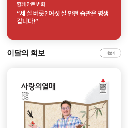
함께 만든 변화
“세 살 버릇? 여섯 살 안전 습관은 평생
갑니다!”
이달의 회보
더보기