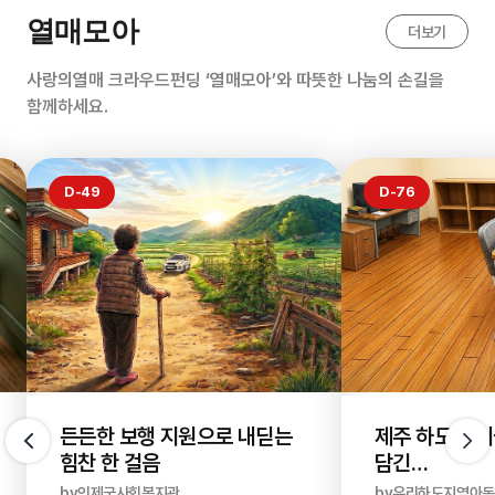
열매모아
더보기
사랑의열매 크라우드펀딩 ‘열매모아’와 따뜻한 나눔의 손길을
함께하세요.
D-49
D-76
든든한 보행 지원으로 내딛는
제주 하도 아
힘찬 한 걸음
담긴
새 보금자리
by인제군사회복지관
by우리하도지역아