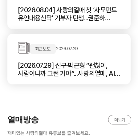
[2026.08.04] 사랑의열매 첫 ‘사모펀드
유언대용신탁’ 기부자 탄생...권준하
신익산화터미널 회장, 8억 원 규모
사모펀드 기부 약정
최근보도
2026.07.29
[2026.07.29] 신구·박근형 “괜찮아,
사람이니까 그런 거야”...사랑의열매, AI
시대 ‘인간다움’ 담은 브랜드 광고 공개
열매방송
더보기
재미있는 사랑의열매 유튜브를 즐겨보세요.