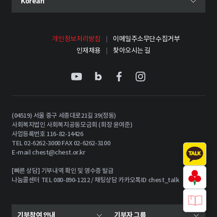
현재 선택된 언어
Korean
언어 선택 메뉴 열기
개인정보처리방침
이메일주소무단수집거부
인재채용
찾아오시는 길
(04519) 서울 중구 세종대로21길 39(정동)
사회복지법인 사회복지공동모금회 (회장 윤여준)
사업등록번호 116-82-14426
TEL 02-6262-3000 FAX 02-6262-3100
E-mail
chest@chest.or.kr
[빠른 상담] 기부내역 확인 및 영수증 발급
나눔콜센터 TEL 080-890-1212 / 채팅상담 카카오톡ID chest_talk
기부참여 안내
기부자 그룹