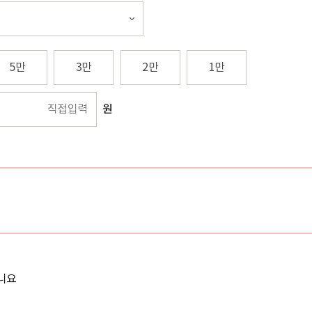
5만
3만
2만
1만
원
니요