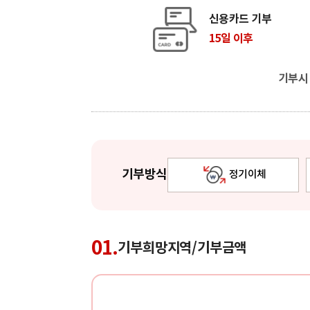
신용카드 기부
15일 이후
기부
기부방식
정기이체
01.
기부희망지역/기부금액